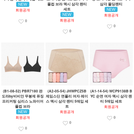
풀컵 브라 맥시 삼각 팬티
삼각 몰딩팬티
세트
회원공개
회원공개
회원공개
0
0
0
(B1-08-52) PBR7180 판
(A2-05-54) JHWPCZ5B
(A1-14-54) WCP9138B B
도라by비비안 무봉제 퓨징
제임스딘 면폴리 여자 레이
YC 순면 여자 맥시 삼각 팬
프리커팅 심리스 노와이어
스 맥시 삼각 팬티 5매입 세
티 5매입 세트
풀컵 브라
트
회원공개
회원공개
회원공개
0
0
0