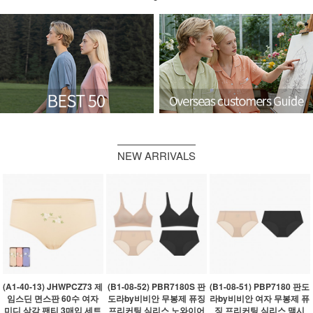
NEW ARRIVALS
(A1-40-13) JHWPCZ73 제
(B1-08-52) PBR7180S 판
(B1-08-51) PBP7180 판도
임스딘 면스판 60수 여자
도라by비비안 무봉제 퓨징
라by비비안 여자 무봉제 퓨
미디 삼각 팬티 3매입 세트
프리커팅 심리스 노와이어
징 프리커팅 심리스 맥시