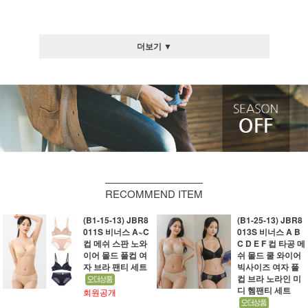
더보기 ▼
RECOMMEND ITEM
(B1-15-13) JBR8
(B1-25-13) JBR8
011S 비너스 A~C
013S 비너스 A B
컵 메쉬 스판 노와
C D E F 컵 타공 메
이어 몰드 풀컵 여
쉬 몰드 쿨 와이어
자 브라 팬티 세트
빅사이즈 여자 풀
컵 브라 노라인 미
디 헴팬티 세트
회원공개